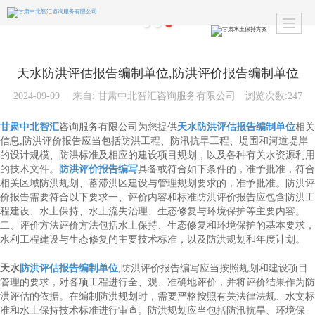
天水防洪评估报告编制单位,防洪评价报告编制单位
2024-09-09
来自:
甘肃中北智汇咨询服务有限公司
浏览次数:247
甘肃中北智汇
咨询服务有限公司为您提供
天水防洪评估报告编制单位
相关
信息,防洪评价报告应当包括防洪工程、防汛抗旱工程、堤围和河道堤岸
的设计规模、防洪标准及相应的建设项目规划，以及各种有关水资源利用
的技术文件。
防洪评价报告编写
具备或符合如下条件的，准予批准，符合
相关区域防洪规划、蓄滞洪区建设与管理规划要求的，准予批准。防洪评
价报告需要符合以下要求一、评价内容和标准防洪评价报告应包含防洪工
程建设、水土保持、水土流失治理、生态修复与环境保护等主要内容。
二、评价方法评价方法包括水土保持、生态修复和环境保护的基本要求，
水利工程建设与生态修复的主要技术标准，以及防洪规划和年度计划。
天水
防洪评估报告编制单位
,防洪评价报告编写应当按照规划和建设项目
管理的要求，对各项工程进行全、观、准确地评价，并将评价结果作为防
洪评估的依据。在编制防洪规划时，需要严格按照有关法律法规、水文标
准和水土保持技术标准进行审查。防洪规划应当包括防汛抗旱、环境保