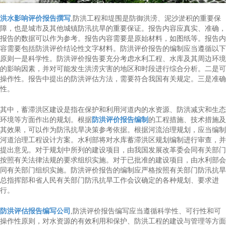
洪水影响评价报告撰写
,防洪工程和堤围是防御洪涝、泥沙淤积的重要保
障，也是城市及其他城镇防汛抗旱的重要保证。报告内容应真实、准确，
报告的数据可以作为参考。报告内容需要是原始材料，如图纸等。报告内
容需要包括防洪评价结论性文字材料。防洪评价报告的编制应当遵循以下
原则一是科学性。防洪评价报告要充分考虑水利工程、水库及其周边环境
的影响因素，并对可能发生洪涝灾害的地区和时段进行综合分析。二是可
操作性。报告中提出的防洪评估方法，需要符合我国有关规定。三是准确
性。
其中，蓄滞洪区建设是指在保护和利用河道内的水资源、防洪减灾和生态
环境等方面作出的规划。根据
防洪评价报告编制
的工程措施、技术措施及
其效果，可以作为防汛抗旱决策参考依据。根据河流治理规划，应当编制
河道治理工程设计方案。水利部将对水库蓄滞洪区规划编制进行审查，并
提出意见。对于规划中所列的建设项目，由我国发展改革委会同有关部门
按照有关法律法规的要求组织实施。对于已批准的建设项目，由水利部会
同有关部门组织实施。防洪评价报告的编制应严格按照有关部门防汛抗旱
总指挥部和省人民有关部门防汛抗旱工作会议确定的各种规划、要求进
行。
防洪评估报告编写公司
,防洪评价报告编写应当遵循科学性、可行性和可
操作性原则，对水资源的有效利用和保护、防洪工程的建设与管理等方面