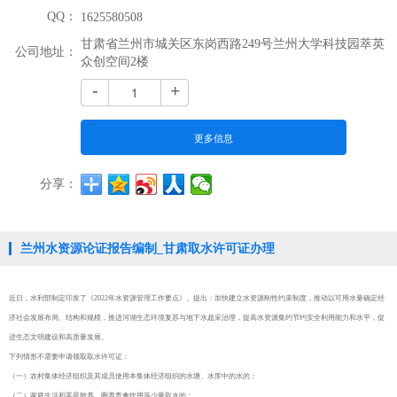
QQ：
1625580508
甘肃省兰州市城关区东岗西路249号兰州大学科技园萃英
公司地址：
众创空间2楼
-
+
更多信息
分享：
兰州水资源论证报告编制_甘肃取水许可证办理
近日，水利部制定印发了《2022年水资源管理工作要点》。提出：加快建立水资源刚性约束制度，推动以可用水量确定经
济社会发展布局、结构和规模，推进河湖生态环境复苏与地下水超采治理，提高水资源集约节约安全利用能力和水平，促
进生态文明建设和高质量发展。
下列情形不需要申请领取取水许可证：
（一）农村集体经济组织及其成员使用本集体经济组织的水塘、水库中的水的；
（二）家庭生活和零星散养、圈养畜禽饮用等少量取水的；