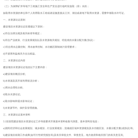
（三）为保障矿井等地下工程施工安全和生产安全进行临时应急取（排）水的；
如取用水资源的单位和个人利用取水工程或者设施直接从江河、湖泊或者地下取用水资源，需要申领取水许可证。
一、水资源论证原则
建设项目水资源论证应遵循以下原则：
a)符合法律法规及相关标准等规定；
b)符合产业政策、行业发展规划以及水资源相关规划、经批准的水量分配方案(协议)：
c}符合用水总量控制、用水效率控制、水功脆区限制纳污管理要求；
d)不损害利益相关方合法权益。
二、水资源论证内容
建设项目水资源论证包括以下主要内容：
a)建设项目概况分析;
b)水资源及其开发利用状况分析；
c)用水合理性分析;
d)取永水源论证;
e)取水影响和退水影垧论证；
f)水资源节约、保护及管理措施。
三、水资源论证基本资料
3.1应按照建设项目水资源论证工作等级要求开展基本资料收集与洞查。基本资料应包括：
a)国民经济和社会发展规划、城乡规划，行业发展规划，流城或区域本资源规划及水功能区划、水量分配方案(或协议)等;
b)建设项目前期工作成果(如可行性研究报告等)及有关审批文件、审查意见，地方政府和相关部门的有关意见等;