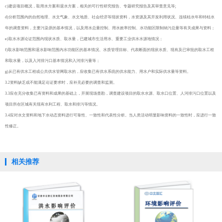
c)建设项目概况，取用水方案和退水方案，相关的可行性研究报告、专题研究报告及其审查意见等;
d)分析范围内的自然地理、水文气象、水文地质、社会经济等现状资料，水资源及其开发利用状况、连续枯水年和特枯水
年的调查资料，主要污染原的基本情况，以及用水总量控制、用水效率控制、水功能区限制纳污总量等有关成果与资料；
e)取水水源论证范围内现状水质、取水量，已建城市生活用水、重要工业供水水源地情况；
f)取水影响范围和退水影响范围内水功能区的基本情况、水质管理目标、代表断面的现状水质、现有及已审批的取水工程
和取水量，以及入河排污口基本情况和入河排污量等；
g)从已有供水工程或公共供水管网取水的，应收集已有供水系统的供水能力、用水户和实际供水量等资料。
3.2资料缺乏或不能满足论证要求时，应补充必要的调查和监测。
3.3应在充分收集已有资料和成果的基础上，开展现场查勘，调查建设项目的取水水源、取水口位置、人河排污口位置以及
项目所在区城有关现有水利工程、取水和排污等情况。
3.4应对水文资料和地下水动态资料进行可靠性、一致性和代表性分析。当人类活动明显影响资料的一致性时，应进行一致
性修正。
相关推荐